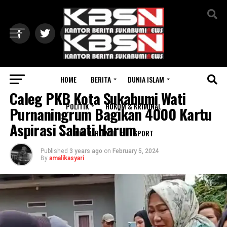
Exit mobile version
HOME
BERITA
DUNIA ISLAM
POLITIK
Caleg PKB Kota Sukabumi Wati
POLITIK
HUKUM & KRIMINAL
Purnaningrum Bagikan 4000 Kartu
Aspirasi Sahati Harum
INFO PARLEMEN
SPORT
Published
3 years ago
on
February 5, 2024
By
amalikasyari