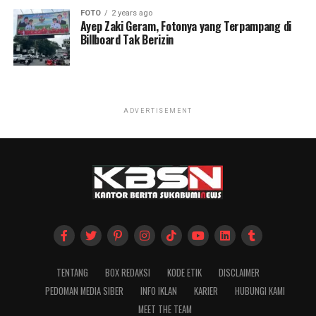
FOTO
2 years ago
Ayep Zaki Geram, Fotonya yang Terpampang di
Billboard Tak Berizin
ADVERTISEMENT
TENTANG
BOX REDAKSI
KODE ETIK
DISCLAIMER
PEDOMAN MEDIA SIBER
INFO IKLAN
KARIER
HUBUNGI KAMI
MEET THE TEAM