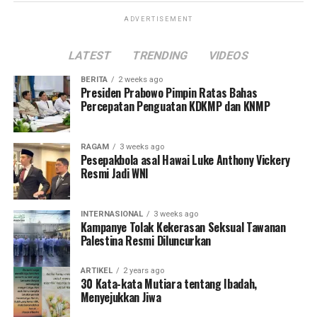
ADVERTISEMENT
LATEST
TRENDING
VIDEOS
BERITA
2 weeks ago
Presiden Prabowo Pimpin Ratas Bahas
Percepatan Penguatan KDKMP dan KNMP
RAGAM
3 weeks ago
Pesepakbola asal Hawai Luke Anthony Vickery
Resmi Jadi WNI
INTERNASIONAL
3 weeks ago
Kampanye Tolak Kekerasan Seksual Tawanan
Palestina Resmi Diluncurkan
ARTIKEL
2 years ago
30 Kata-kata Mutiara tentang Ibadah,
Menyejukkan Jiwa