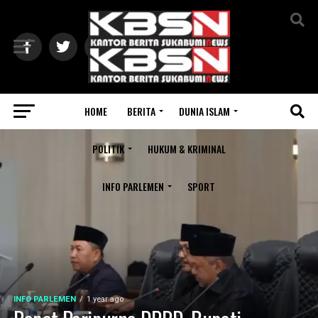
Exit mobile version
HOME
BERITA
DUNIA ISLAM
POLITIK
HUKUM & KRIMINAL
INFO PARLEMEN
SPORT
INFO PARLEMEN
1 year ago