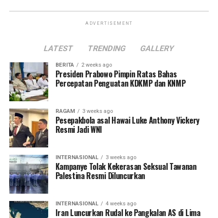
ADVERTISEMENT
LATEST
TRENDING
GALLERY
BERITA
2 weeks ago
Presiden Prabowo Pimpin Ratas Bahas
Percepatan Penguatan KDKMP dan KNMP
RAGAM
3 weeks ago
Pesepakbola asal Hawai Luke Anthony Vickery
Resmi Jadi WNI
INTERNASIONAL
3 weeks ago
Kampanye Tolak Kekerasan Seksual Tawanan
Palestina Resmi Diluncurkan
INTERNASIONAL
4 weeks ago
Iran Luncurkan Rudal ke Pangkalan AS di Lima