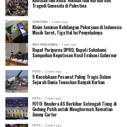
Khutbah Idul Adha: Hikmah Idul Kurban dan
Tragedi Genosida di Palestina
SOROTAN
3 years ago
Klaim Jaminan Kehilangan Pekerjaan di Indonesia
Masih Seret, Tiga Hal Ini Penyebabnya
INFO PARLEMEN
1 year ago
Rapat Paripurna DPRD, Bupati Sukabumi
Sampaikan Keputusan Hasil Evaluasi Gubernur
FOTO
2 years ago
5 Kecelakaan Pesawat Paling Tragis Dalam
Sejarah Dunia Tewaskan Banyak Korban
FOTO
2 years ago
FOTO: Bendera AS Berkibar Setengah Tiang di
Gedung Putih untuk Menghormati Kematian
Jimmy Carter
FOTO
2 years ago