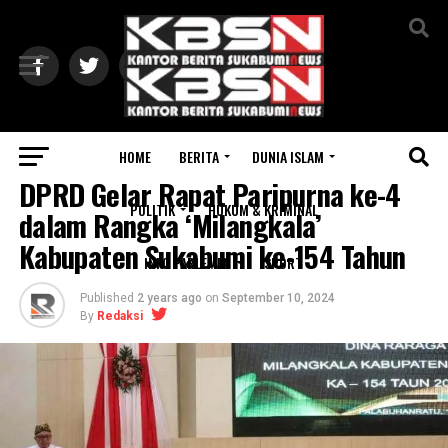
Exit mobile version
HOME
BERITA
DUNIA ISLAM
DPRD
DPRD Gelar Rapat Paripurna ke-4
POLITIK
HUKUM & KRIMINAL
dalam Rangka ‘Milangkala’
Kabupaten Sukabumi ke-154 Tahun
INFO PARLEMEN
SPORT
Published
2 years ago
on
September 10, 2024
By
Redaksi