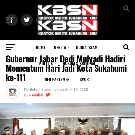
Exit mobile version
HOME
BERITA
DUNIA ISLAM
REGIONAL
Gubernur Jabar Dedi Mulyadi Hadiri
POLITIK
HUKUM & KRIMINAL
Momentum Hari Jadi Kota Sukabumi
ke-111
INFO PARLEMEN
SPORT
Published
1 year ago
on
April 10, 2025
By
Redaksi