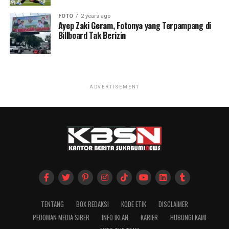
FOTO
2 years ago
Ayep Zaki Geram, Fotonya yang Terpampang di
Billboard Tak Berizin
ADVERTISEMENT
TENTANG
BOX REDAKSI
KODE ETIK
DISCLAIMER
PEDOMAN MEDIA SIBER
INFO IKLAN
KARIER
HUBUNGI KAMI