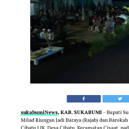
sukabumiNews
, KAB. SUKABUMI
– Bupati S
Milad Riungan Jadi Baraya (Rajab) dan Baroka
Cibatu LIK, Desa Cibatu, Kecamatan Cisaat, pa