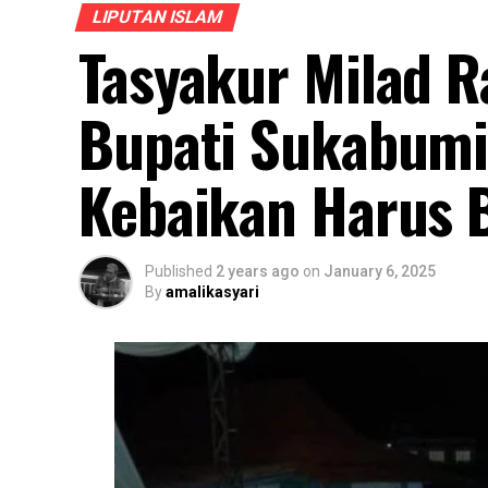
LIPUTAN ISLAM
Tasyakur Milad R
Bupati Sukabumi
Kebaikan Harus B
Published
2 years ago
on
January 6, 2025
By
amalikasyari