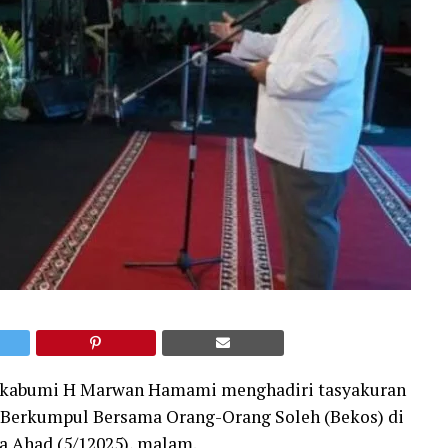
ukabumi H Marwan Hamami menghadiri tasyakuran
h Berkumpul Bersama Orang-Orang Soleh (Bekos) di
da Ahad (5/12025), malam.