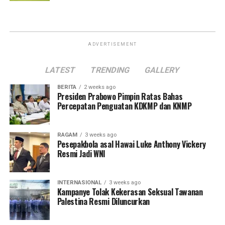
ADVERTISEMENT
LATEST
TRENDING
GALLERY
BERITA
2 weeks ago
Presiden Prabowo Pimpin Ratas Bahas
Percepatan Penguatan KDKMP dan KNMP
RAGAM
3 weeks ago
Pesepakbola asal Hawai Luke Anthony Vickery
Resmi Jadi WNI
INTERNASIONAL
3 weeks ago
Kampanye Tolak Kekerasan Seksual Tawanan
Palestina Resmi Diluncurkan