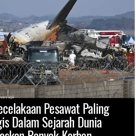
years ago
ecelakaan Pesawat Paling
gis Dalam Sejarah Dunia
askan Banyak Korban