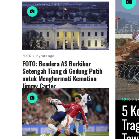
FOTO
2 years ago
FOTO: Bendera AS Berkibar
Setengah Tiang di Gedung Putih
untuk Menghormati Kematian
Jimmy Carter
FOTO
2 
5 K
Tra
Tew