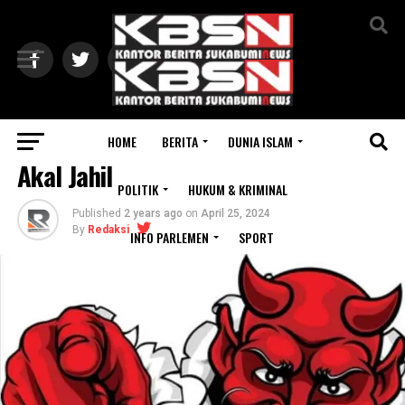
Exit mobile version
HOME
BERITA
DUNIA ISLAM
ARTIKEL
Akal Jahil
POLITIK
HUKUM & KRIMINAL
Published
2 years ago
on
April 25, 2024
By
Redaksi
INFO PARLEMEN
SPORT