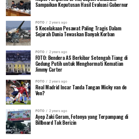
Sampaikan Keputusan Hasil Evaluasi Gubernur
FOTO
2 years ago
5 Kecelakaan Pesawat Paling Tragis Dalam
Sejarah Dunia Tewaskan Banyak Korban
FOTO
2 years ago
FOTO: Bendera AS Berkibar Setengah Tiang di
Gedung Putih untuk Menghormati Kematian
Jimmy Carter
FOTO
2 years ago
Real Madrid Incar Tanda Tangan Micky van de
Ven?
FOTO
2 years ago
Ayep Zaki Geram, Fotonya yang Terpampang di
Billboard Tak Berizin