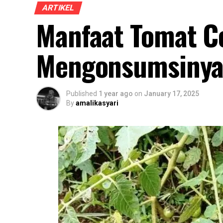
ARTIKEL
Manfaat Tomat Ce
Mengonsumsinya
Published
1 year ago
on
January 17, 2025
By
amalikasyari