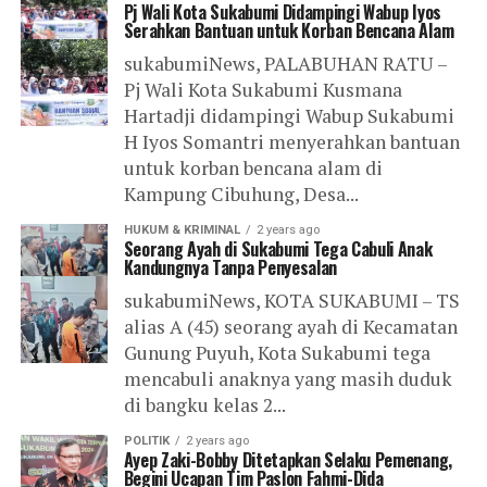
Pj Wali Kota Sukabumi Didampingi Wabup Iyos
Serahkan Bantuan untuk Korban Bencana Alam
sukabumiNews, PALABUHAN RATU –
Pj Wali Kota Sukabumi Kusmana
Hartadji didampingi Wabup Sukabumi
H Iyos Somantri menyerahkan bantuan
untuk korban bencana alam di
Kampung Cibuhung, Desa...
HUKUM & KRIMINAL
2 years ago
Seorang Ayah di Sukabumi Tega Cabuli Anak
Kandungnya Tanpa Penyesalan
sukabumiNews, KOTA SUKABUMI – TS
alias A (45) seorang ayah di Kecamatan
Gunung Puyuh, Kota Sukabumi tega
mencabuli anaknya yang masih duduk
di bangku kelas 2...
POLITIK
2 years ago
Ayep Zaki-Bobby Ditetapkan Selaku Pemenang,
Begini Ucapan Tim Paslon Fahmi-Dida