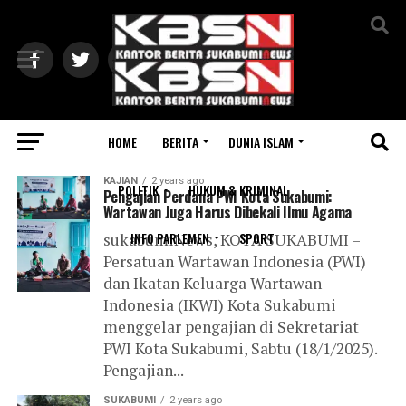
Exit mobile version
HOME
BERITA
DUNIA ISLAM
All posts tagged "Kota Sukabumi"
KAJIAN
2 years ago
POLITIK
HUKUM & KRIMINAL
Pengajian Perdana PWI Kota Sukabumi:
Wartawan Juga Harus Dibekali Ilmu Agama
INFO PARLEMEN
SPORT
sukabumiNews, KOTA SUKABUMI –
Persatuan Wartawan Indonesia (PWI)
dan Ikatan Keluarga Wartawan
Indonesia (IKWI) Kota Sukabumi
menggelar pengajian di Sekretariat
PWI Kota Sukabumi, Sabtu (18/1/2025).
Pengajian...
SUKABUMI
2 years ago