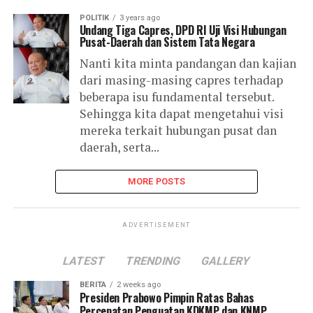
POLITIK
3 years ago
Undang Tiga Capres, DPD RI Uji Visi Hubungan
Pusat-Daerah dan Sistem Tata Negara
Nanti kita minta pandangan dan kajian
dari masing-masing capres terhadap
beberapa isu fundamental tersebut.
Sehingga kita dapat mengetahui visi
mereka terkait hubungan pusat dan
daerah, serta...
MORE POSTS
ADVERTISEMENT
LATEST
TRENDING
GALLERY
BERITA
2 weeks ago
Presiden Prabowo Pimpin Ratas Bahas
Percepatan Penguatan KDKMP dan KNMP