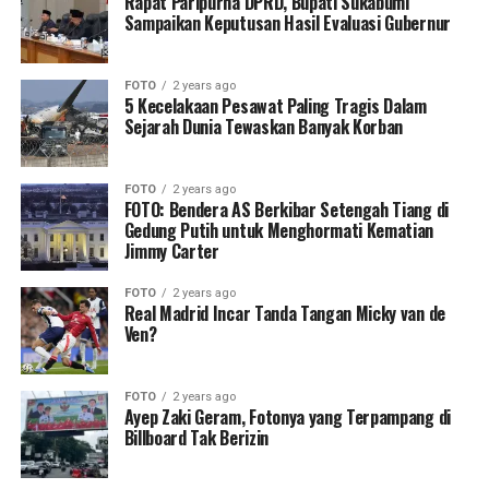
Rapat Paripurna DPRD, Bupati Sukabumi
Sampaikan Keputusan Hasil Evaluasi Gubernur
FOTO
2 years ago
5 Kecelakaan Pesawat Paling Tragis Dalam
Sejarah Dunia Tewaskan Banyak Korban
FOTO
2 years ago
FOTO: Bendera AS Berkibar Setengah Tiang di
Gedung Putih untuk Menghormati Kematian
Jimmy Carter
FOTO
2 years ago
Real Madrid Incar Tanda Tangan Micky van de
Ven?
FOTO
2 years ago
Ayep Zaki Geram, Fotonya yang Terpampang di
Billboard Tak Berizin