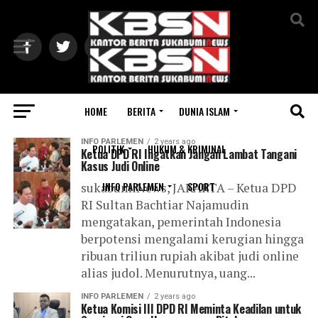
Exit mobile version
HOME
BERITA
DUNIA ISLAM
All posts tagged "DPD RI"
INFO PARLEMEN
2 years ago
POLITIK
HUKUM & KRIMINAL
Ketua DPD RI Ingatkan Jangan Lambat Tangani
Kasus Judi Online
INFO PARLEMEN
SPORT
sukabumiNews, JAKARTA – Ketua DPD
RI Sultan Bachtiar Najamudin
mengatakan, pemerintah Indonesia
berpotensi mengalami kerugian hingga
ribuan triliun rupiah akibat judi online
alias judol. Menurutnya, uang...
INFO PARLEMEN
2 years ago
Ketua Komisi III DPD RI Meminta Keadilan untuk