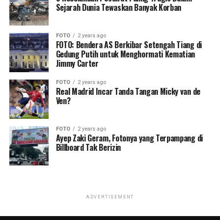
Sejarah Dunia Tewaskan Banyak Korban
FOTO
2 years ago
FOTO: Bendera AS Berkibar Setengah Tiang di
Gedung Putih untuk Menghormati Kematian
Jimmy Carter
FOTO
2 years ago
Real Madrid Incar Tanda Tangan Micky van de
Ven?
FOTO
2 years ago
Ayep Zaki Geram, Fotonya yang Terpampang di
Billboard Tak Berizin
ADVERTISEMENT