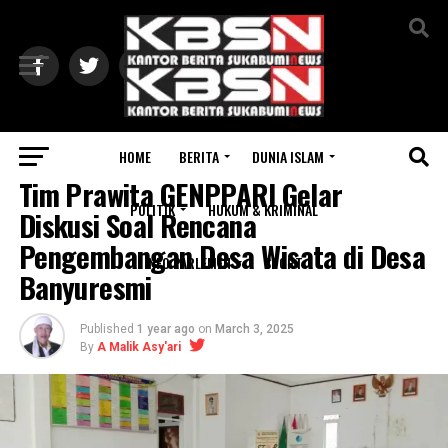
Exit mobile version
HOME
BERITA
DUNIA ISLAM
REGIONAL
Tim Prawita GENPPARI Gelar
POLITIK
HUKUM & KRIMINAL
Diskusi Soal Rencana
Pengembangan Desa Wisata di Desa
INFO PARLEMEN
SPORT
Banyuresmi
Published
1 year ago
on
March 3, 2025
By
A Malik Asy'ari