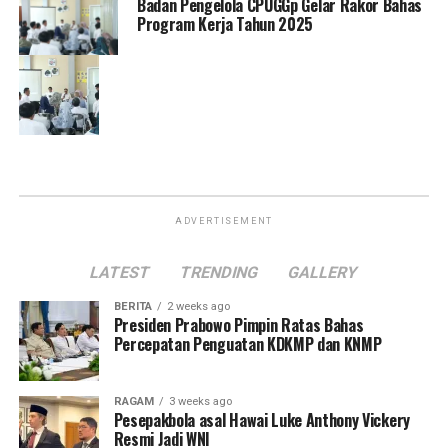
Badan Pengelola CPUGGp Gelar Rakor Bahas
Program Kerja Tahun 2025
ADVERTISEMENT
LATEST
TRENDING
GALLERY
BERITA
2 weeks ago
Presiden Prabowo Pimpin Ratas Bahas
Percepatan Penguatan KDKMP dan KNMP
RAGAM
3 weeks ago
Pesepakbola asal Hawai Luke Anthony Vickery
Resmi Jadi WNI