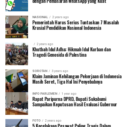
dengan Pemasaran WhatsApp yang Kuat
NASIONAL
2 years ago
Pemerintah Harus Serius Tuntaskan 7 Masalah
Krusial Pendidikan Nasional Indonesia
2 years ago
Khutbah Idul Adha: Hikmah Idul Kurban dan
Tragedi Genosida di Palestina
SOROTAN
3 years ago
Klaim Jaminan Kehilangan Pekerjaan di Indonesia
Masih Seret, Tiga Hal Ini Penyebabnya
INFO PARLEMEN
1 year ago
Rapat Paripurna DPRD, Bupati Sukabumi
Sampaikan Keputusan Hasil Evaluasi Gubernur
FOTO
2 years ago
5 Kecelakaan Pesawat Paling Tragis Dalam