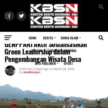
Exit mobile version
HOME
BERITA
DUNIA ISLAM
GENPPARI Aktif Sosialisasikan
Green Leadership dalam
POLITIK
HUKUM & KRIMINAL
Pengembangan Wisata Desa
INFO PARLEMEN
SPORT
Published
2 years ago
on
March 28, 2024
By
amalikasyari