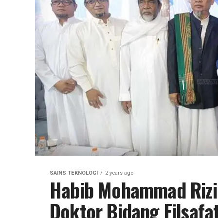
SAINS TEKNOLOGI
2 years ago
Habib Mohammad Rizi
Doktor Bidang Filsafa