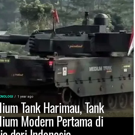
KNOLOGI
1 year ago
ium Tank Harimau, Tank
ium Modern Pertama di
ia dari Indonesia