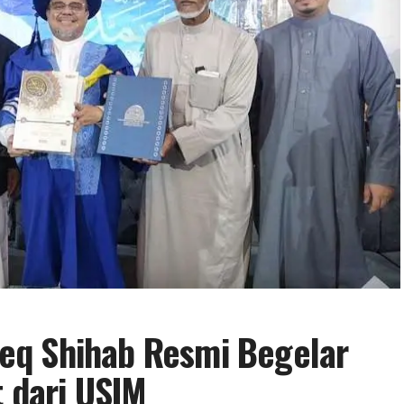
eq Shihab Resmi Begelar
t dari USIM