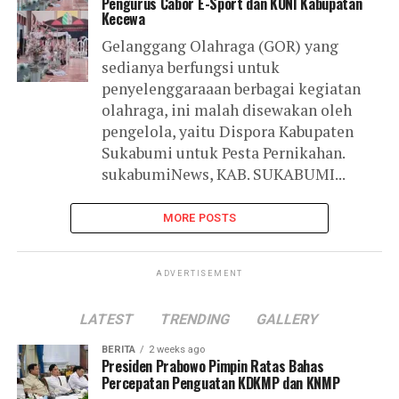
Pengurus Cabor E-Sport dan KONI Kabupatan
Kecewa
Gelanggang Olahraga (GOR) yang
sedianya berfungsi untuk
penyelenggaraaan berbagai kegiatan
olahraga, ini malah disewakan oleh
pengelola, yaitu Dispora Kabupaten
Sukabumi untuk Pesta Pernikahan.
sukabumiNews, KAB. SUKABUMI...
MORE POSTS
ADVERTISEMENT
LATEST
TRENDING
GALLERY
BERITA
2 weeks ago
Presiden Prabowo Pimpin Ratas Bahas
Percepatan Penguatan KDKMP dan KNMP