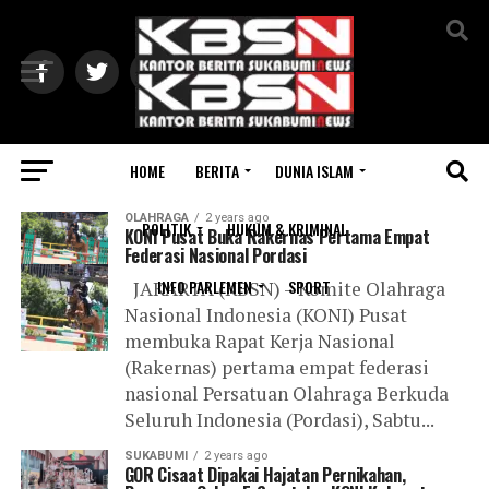
Exit mobile version
HOME
BERITA
DUNIA ISLAM
All posts tagged "KONI"
OLAHRAGA
2 years ago
POLITIK
HUKUM & KRIMINAL
KONI Pusat Buka Rakernas Pertama Empat
Federasi Nasional Pordasi
INFO PARLEMEN
SPORT
JAKARTA (KBSN) – Komite Olahraga
Nasional Indonesia (KONI) Pusat
membuka Rapat Kerja Nasional
(Rakernas) pertama empat federasi
nasional Persatuan Olahraga Berkuda
Seluruh Indonesia (Pordasi), Sabtu...
SUKABUMI
2 years ago
GOR Cisaat Dipakai Hajatan Pernikahan,