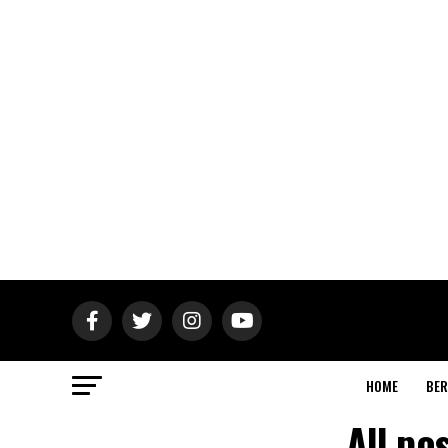
HOME
BER
All po