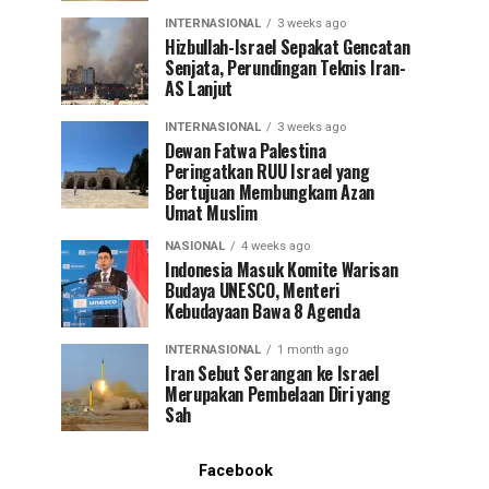
INTERNASIONAL
3 weeks ago
Hizbullah-Israel Sepakat Gencatan
Senjata, Perundingan Teknis Iran-
AS Lanjut
INTERNASIONAL
3 weeks ago
Dewan Fatwa Palestina
Peringatkan RUU Israel yang
Bertujuan Membungkam Azan
Umat Muslim
NASIONAL
4 weeks ago
Indonesia Masuk Komite Warisan
Budaya UNESCO, Menteri
Kebudayaan Bawa 8 Agenda
INTERNASIONAL
1 month ago
Iran Sebut Serangan ke Israel
Merupakan Pembelaan Diri yang
Sah
Facebook