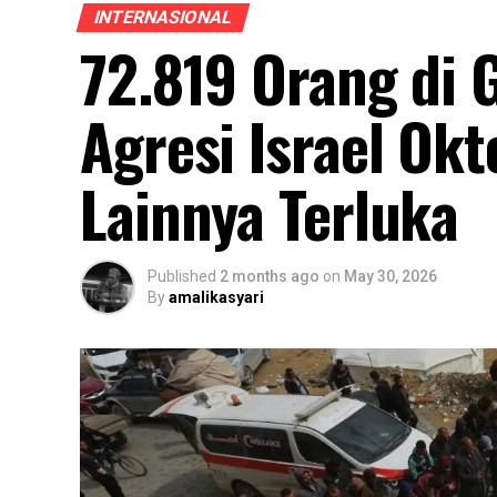
INTERNASIONAL
72.819 Orang di 
Agresi Israel Ok
Lainnya Terluka
Published
2 months ago
on
May 30, 2026
By
amalikasyari