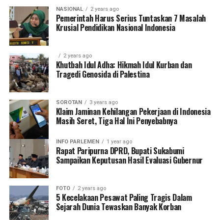
NASIONAL
2 years ago
Pemerintah Harus Serius Tuntaskan 7 Masalah
Krusial Pendidikan Nasional Indonesia
2 years ago
Khutbah Idul Adha: Hikmah Idul Kurban dan
Tragedi Genosida di Palestina
SOROTAN
3 years ago
Klaim Jaminan Kehilangan Pekerjaan di Indonesia
Masih Seret, Tiga Hal Ini Penyebabnya
INFO PARLEMEN
1 year ago
Rapat Paripurna DPRD, Bupati Sukabumi
Sampaikan Keputusan Hasil Evaluasi Gubernur
FOTO
2 years ago
5 Kecelakaan Pesawat Paling Tragis Dalam
Sejarah Dunia Tewaskan Banyak Korban