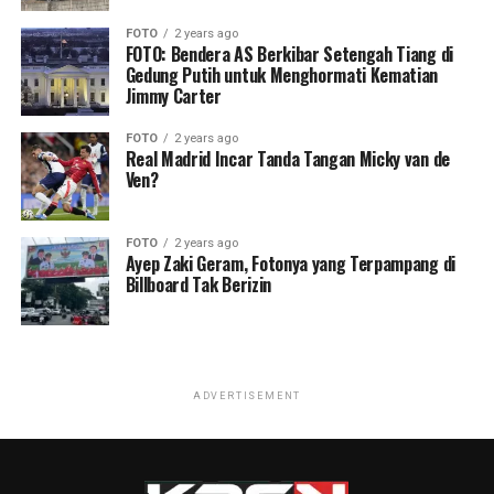
FOTO
2 years ago
FOTO: Bendera AS Berkibar Setengah Tiang di
Gedung Putih untuk Menghormati Kematian
Jimmy Carter
FOTO
2 years ago
Real Madrid Incar Tanda Tangan Micky van de
Ven?
FOTO
2 years ago
Ayep Zaki Geram, Fotonya yang Terpampang di
Billboard Tak Berizin
ADVERTISEMENT