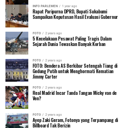
INFO PARLEMEN
1 year ago
Rapat Paripurna DPRD, Bupati Sukabumi
Sampaikan Keputusan Hasil Evaluasi Gubernur
FOTO
2 years ago
5 Kecelakaan Pesawat Paling Tragis Dalam
Sejarah Dunia Tewaskan Banyak Korban
FOTO
2 years ago
FOTO: Bendera AS Berkibar Setengah Tiang di
Gedung Putih untuk Menghormati Kematian
Jimmy Carter
FOTO
2 years ago
Real Madrid Incar Tanda Tangan Micky van de
Ven?
FOTO
2 years ago
Ayep Zaki Geram, Fotonya yang Terpampang di
Billboard Tak Berizin