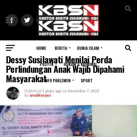
Exit mobile version
HOME
BERITA
DUNIA ISLAM
SUKABUMI
Dessy Susilawati Menilai Perda
POLITIK
HUKUM & KRIMINAL
Perlindungan Anak Wajib Dipahami
Masyarakat
INFO PARLEMEN
SPORT
Published
3 years ago
on
December 7, 2023
By
amalikasyari