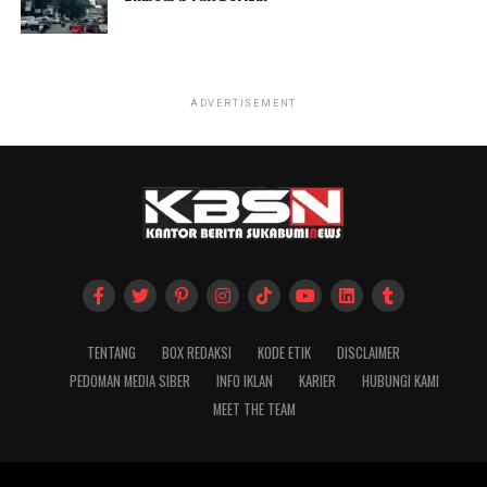
ADVERTISEMENT
TENTANG
BOX REDAKSI
KODE ETIK
DISCLAIMER
PEDOMAN MEDIA SIBER
INFO IKLAN
KARIER
HUBUNGI KAMI
MEET THE TEAM