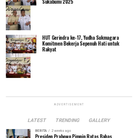
Sukabumi 2025
HUT Gerindra ke-17, Yudha Sukmagara
Komitmen Bekerja Sepenuh Hati untuk
Rakyat
ADVERTISEMENT
LATEST
TRENDING
GALLERY
BERITA
2 weeks ago
Presiden Prabowo Pimpin Ratas Bahas