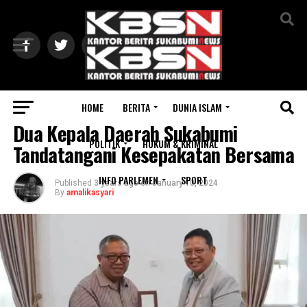
Exit mobile version
HOME
BERITA
DUNIA ISLAM
SUKABUMI
Dua Kepala Daerah Sukabumi
POLITIK
HUKUM & KRIMINAL
Tandatangani Kesepakatan Bersama
INFO PARLEMEN
SPORT
Published
3 years ago
on
January 10, 2024
By
amalikasyari