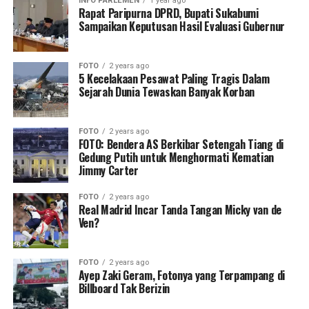
INFO PARLEMEN
1 year ago
Rapat Paripurna DPRD, Bupati Sukabumi
Sampaikan Keputusan Hasil Evaluasi Gubernur
FOTO
2 years ago
5 Kecelakaan Pesawat Paling Tragis Dalam
Sejarah Dunia Tewaskan Banyak Korban
FOTO
2 years ago
FOTO: Bendera AS Berkibar Setengah Tiang di
Gedung Putih untuk Menghormati Kematian
Jimmy Carter
FOTO
2 years ago
Real Madrid Incar Tanda Tangan Micky van de
Ven?
FOTO
2 years ago
Ayep Zaki Geram, Fotonya yang Terpampang di
Billboard Tak Berizin