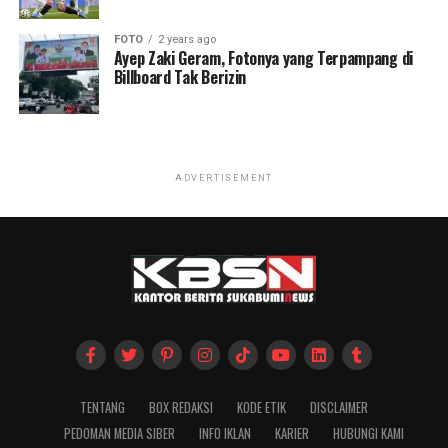
FOTO
2 years ago
Ayep Zaki Geram, Fotonya yang Terpampang di
Billboard Tak Berizin
ADVERTISEMENT
TENTANG
BOX REDAKSI
KODE ETIK
DISCLAIMER
PEDOMAN MEDIA SIBER
INFO IKLAN
KARIER
HUBUNGI KAMI