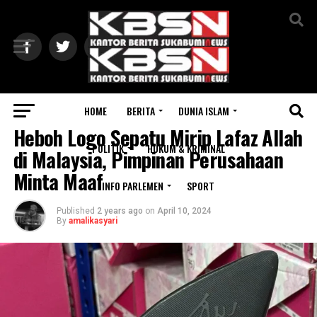
Exit mobile version
HOME
BERITA
DUNIA ISLAM
EKONOMI BISNIS
Heboh Logo Sepatu Mirip Lafaz Allah
POLITIK
HUKUM & KRIMINAL
di Malaysia, Pimpinan Perusahaan
Minta Maaf
INFO PARLEMEN
SPORT
Published
2 years ago
on
April 10, 2024
By
amalikasyari