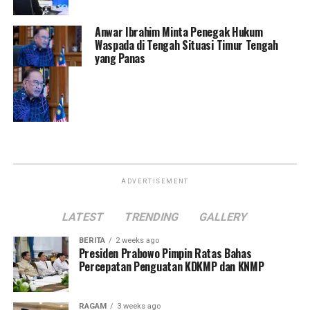
Anwar Ibrahim Minta Penegak Hukum
Waspada di Tengah Situasi Timur Tengah
yang Panas
ADVERTISEMENT
LATEST
TRENDING
GALLERY
BERITA
2 weeks ago
Presiden Prabowo Pimpin Ratas Bahas
Percepatan Penguatan KDKMP dan KNMP
RAGAM
3 weeks ago