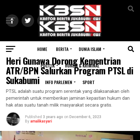
Exit mobile version
HOME
BERITA
DUNIA ISLAM
SUKABUMI
Heri Gunawa Dorong Kementrian
POLITIK
HUKUM & KRIMINAL
ATR/BPN Salurkan Program PTSL di
Sukabumi
INFO PARLEMEN
SPORT
PTSL adalah suatu program serentak yang dilaksanakan oleh
pemerintah untuk memberikan jaminan kepastian hukum dan
hak atas suatu tanah milik masyarakat secara gratis.
Published
3 years ago
on
December 6, 2023
By
amalikasyari