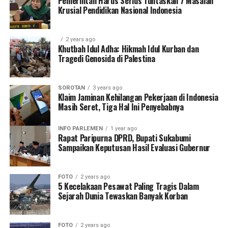
Pemerintah Harus Serius Tuntaskan 7 Masalah
Krusial Pendidikan Nasional Indonesia
2 years ago
Khutbah Idul Adha: Hikmah Idul Kurban dan
Tragedi Genosida di Palestina
SOROTAN
3 years ago
Klaim Jaminan Kehilangan Pekerjaan di Indonesia
Masih Seret, Tiga Hal Ini Penyebabnya
INFO PARLEMEN
1 year ago
Rapat Paripurna DPRD, Bupati Sukabumi
Sampaikan Keputusan Hasil Evaluasi Gubernur
FOTO
2 years ago
5 Kecelakaan Pesawat Paling Tragis Dalam
Sejarah Dunia Tewaskan Banyak Korban
FOTO
2 years ago