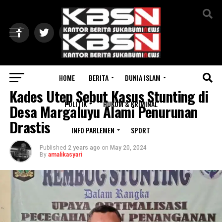
Exit mobile version
HOME
BERITA
DUNIA ISLAM
SUKABUMI
Kades Utep Sebut Kasus Stunting di
POLITIK
HUKUM & KRIMINAL
Desa Margaluyu Alami Penurunan
Drastis
INFO PARLEMEN
SPORT
Published
2 years ago
on
May 20, 2024
By
amalikasyari