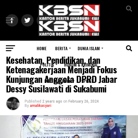
Exit mobile version
HOME
BERITA
DUNIA ISLAM
SUKABUMI
Kesehatan, Pendidikan, dan
POLITIK
HUKUM & KRIMINAL
Ketenagakerjaan Menjadi Fokus
Kunjungan Anggota DPRD Jabar
INFO PARLEMEN
SPORT
Dessy Susilawati di Sukabumi
Published
2 years ago
on
February 26, 2024
By
amalikasyari