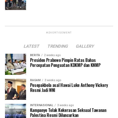
ADVERTISEMENT
LATEST
TRENDING
GALLERY
BERITA
2 weeks ago
Presiden Prabowo Pimpin Ratas Bahas
Percepatan Penguatan KDKMP dan KNMP
RAGAM
3 weeks ago
Pesepakbola asal Hawai Luke Anthony Vickery
Resmi Jadi WNI
INTERNASIONAL
3 weeks ago
Kampanye Tolak Kekerasan Seksual Tawanan
Palestina Resmi Diluncurkan