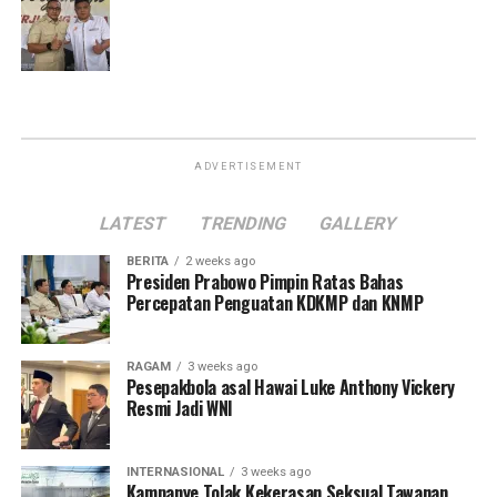
ADVERTISEMENT
LATEST
TRENDING
GALLERY
BERITA
2 weeks ago
Presiden Prabowo Pimpin Ratas Bahas
Percepatan Penguatan KDKMP dan KNMP
RAGAM
3 weeks ago
Pesepakbola asal Hawai Luke Anthony Vickery
Resmi Jadi WNI
INTERNASIONAL
3 weeks ago
Kampanye Tolak Kekerasan Seksual Tawanan