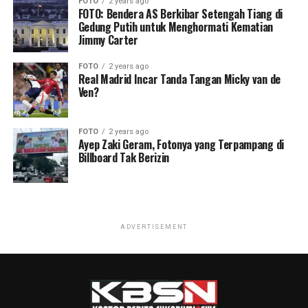
FOTO
2 years ago
FOTO: Bendera AS Berkibar Setengah Tiang di
Gedung Putih untuk Menghormati Kematian
Jimmy Carter
FOTO
2 years ago
Real Madrid Incar Tanda Tangan Micky van de
Ven?
FOTO
2 years ago
Ayep Zaki Geram, Fotonya yang Terpampang di
Billboard Tak Berizin
ADVERTISEMENT