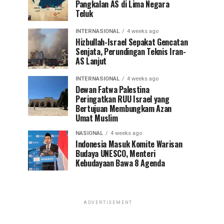
Pangkalan AS di Lima Negara
Teluk
INTERNASIONAL
4 weeks ago
Hizbullah-Israel Sepakat Gencatan
Senjata, Perundingan Teknis Iran-
AS Lanjut
INTERNASIONAL
4 weeks ago
Dewan Fatwa Palestina
Peringatkan RUU Israel yang
Bertujuan Membungkam Azan
Umat Muslim
NASIONAL
4 weeks ago
Indonesia Masuk Komite Warisan
Budaya UNESCO, Menteri
Kebudayaan Bawa 8 Agenda
ADVERTISEMENT