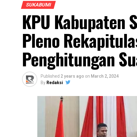
SUKABUMI
KPU Kabupaten S
Pleno Rekapitulas
Penghitungan Su
Published
2 years ago
on
March 2, 2024
By
Redaksi