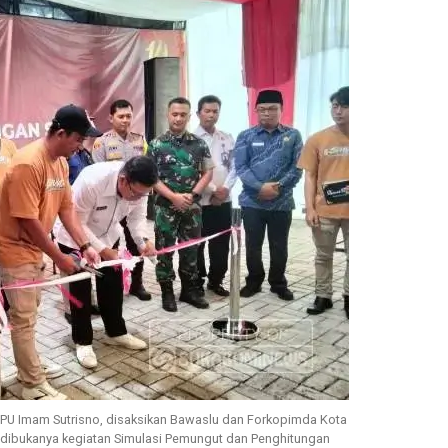
 KPU Imam Sutrisno, disaksikan Bawaslu dan Forkopimda Kota
 dibukanya kegiatan Simulasi Pemungut dan Penghitungan