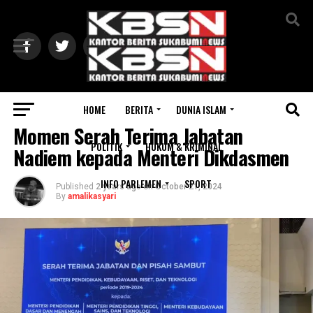
Exit mobile version
HOME
BERITA
DUNIA ISLAM
NASIONAL
Momen Serah Terima Jabatan
POLITIK
HUKUM & KRIMINAL
Nadiem kepada Menteri Dikdasmen
INFO PARLEMEN
SPORT
Published
2 years ago
on
October 21, 2024
By
amalikasyari