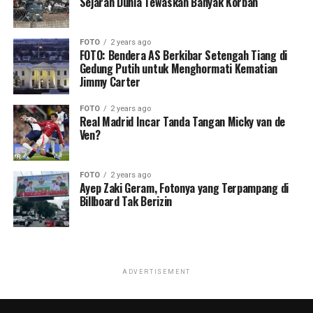
Sejarah Dunia Tewaskan Banyak Korban
FOTO
2 years ago
FOTO: Bendera AS Berkibar Setengah Tiang di
Gedung Putih untuk Menghormati Kematian
Jimmy Carter
FOTO
2 years ago
Real Madrid Incar Tanda Tangan Micky van de
Ven?
FOTO
2 years ago
Ayep Zaki Geram, Fotonya yang Terpampang di
Billboard Tak Berizin
ADVERTISEMENT