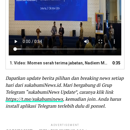
1.
Video: Momen serah terima jabatan, Nadiem Makarim kepada Menteri Pendidikan Dasar dan Menegah (Dikdasmen) Abdul Mu'ti berlangsung khdimat. | Suber: RRI.co.id
0:35
Dapatkan update berita pilihan dan breaking news setiap
hari dari sukabumiNews.id. Mari bergabung di Grup
Telegram “sukabumiNews Update”, caranya klik link
https://t.me/sukabuminews
, kemudian join. Anda harus
install aplikasi Telegram terlebih dulu di ponsel.
ADVERTISEMENT