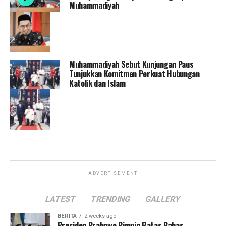
Muhammadiyah
Muhammadiyah Sebut Kunjungan Paus
Tunjukkan Komitmen Perkuat Hubungan
Katolik dan Islam
ADVERTISEMENT
LATEST
TRENDING
GALLERY
BERITA
2 weeks ago
Presiden Prabowo Pimpin Ratas Bahas