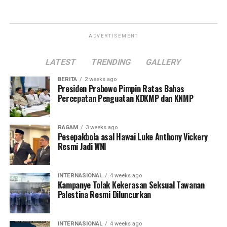
ADVERTISEMENT
LATEST
TRENDING
GALLERY
BERITA
2 weeks ago
Presiden Prabowo Pimpin Ratas Bahas
Percepatan Penguatan KDKMP dan KNMP
RAGAM
3 weeks ago
Pesepakbola asal Hawai Luke Anthony Vickery
Resmi Jadi WNI
INTERNASIONAL
4 weeks ago
Kampanye Tolak Kekerasan Seksual Tawanan
Palestina Resmi Diluncurkan
INTERNASIONAL
4 weeks ago