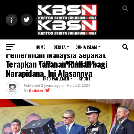
Exit mobile version
HOME
BERITA
DUNIA ISLAM
Pemerintah Malaysia Sepakat
Terapkan Tahanan Rumah bagi
POLITIK
HUKUM & KRIMINAL
Narapidana, Ini Alasannya
INFO PARLEMEN
SPORT
Published
2 years ago
on
March 2, 2024
By
Redaksi