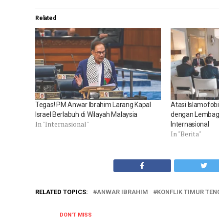
Related
Tegas! PM Anwar Ibrahim Larang Kapal
Atasi Islamofob
Israel Berlabuh di Wilayah Malaysia
dengan Lembaga
In "Internasional"
Internasional
In "Berita"
RELATED TOPICS:
ANWAR IBRAHIM
KONFLIK TIMUR TE
DON'T MISS