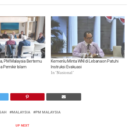
ia, PM Malaysia Bertemu
Kemenlu Minta WNI di Lebanaon Patuhi
 Pemikir Islam
Instruksi Evakuasi
In "Nasional"
NGAH
MALAYSIA
PM MALAYSIA
UP NEXT