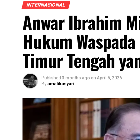
INTERNASIONAL
Anwar Ibrahim M
Hukum Waspada d
Timur Tengah ya
Published
3 months ago
on
April 5, 2026
By
amalikasyari