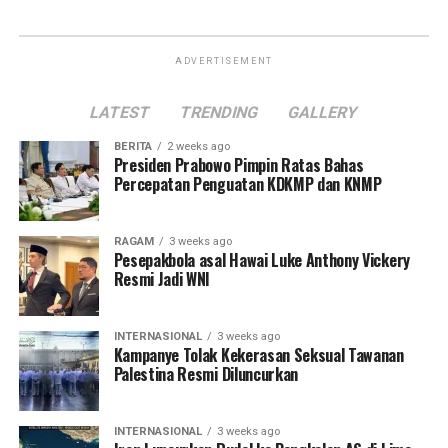
ADVERTISEMENT
LATEST
TRENDING
GALLERY
BERITA
2 weeks ago
Presiden Prabowo Pimpin Ratas Bahas
Percepatan Penguatan KDKMP dan KNMP
RAGAM
3 weeks ago
Pesepakbola asal Hawai Luke Anthony Vickery
Resmi Jadi WNI
INTERNASIONAL
3 weeks ago
Kampanye Tolak Kekerasan Seksual Tawanan
Palestina Resmi Diluncurkan
INTERNASIONAL
3 weeks ago