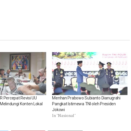
R Percepat Revisi UU
Menhan Prabowo Subianto Dianugrahi
Melindungi Konten Lokal
Pangkat Istimewa TNI oleh Presiden
Jokowi
In "Nasional"