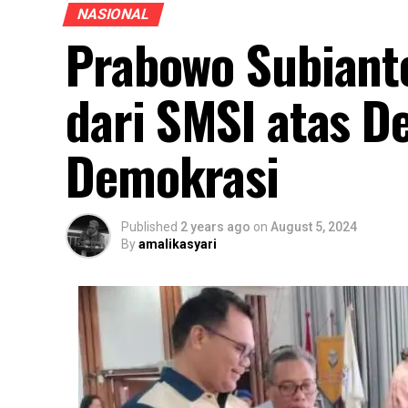
NASIONAL
Prabowo Subiant
dari SMSI atas D
Demokrasi
Published
2 years ago
on
August 5, 2024
By
amalikasyari