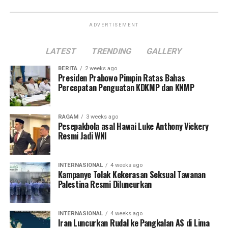
ADVERTISEMENT
LATEST
TRENDING
GALLERY
BERITA
2 weeks ago
Presiden Prabowo Pimpin Ratas Bahas
Percepatan Penguatan KDKMP dan KNMP
RAGAM
3 weeks ago
Pesepakbola asal Hawai Luke Anthony Vickery
Resmi Jadi WNI
INTERNASIONAL
4 weeks ago
Kampanye Tolak Kekerasan Seksual Tawanan
Palestina Resmi Diluncurkan
INTERNASIONAL
4 weeks ago
Iran Luncurkan Rudal ke Pangkalan AS di Lima