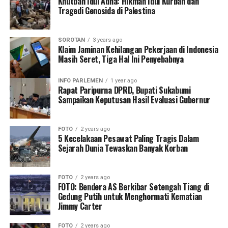
Khutbah Idul Adha: Hikmah Idul Kurban dan
Tragedi Genosida di Palestina
SOROTAN
3 years ago
Klaim Jaminan Kehilangan Pekerjaan di Indonesia
Masih Seret, Tiga Hal Ini Penyebabnya
INFO PARLEMEN
1 year ago
Rapat Paripurna DPRD, Bupati Sukabumi
Sampaikan Keputusan Hasil Evaluasi Gubernur
FOTO
2 years ago
5 Kecelakaan Pesawat Paling Tragis Dalam
Sejarah Dunia Tewaskan Banyak Korban
FOTO
2 years ago
FOTO: Bendera AS Berkibar Setengah Tiang di
Gedung Putih untuk Menghormati Kematian
Jimmy Carter
FOTO
2 years ago