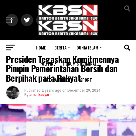
Exit mobile version
HOME
BERITA
DUNIA ISLAM
NASIONAL
Presiden Tegaskan Komitmennya
POLITIK
HUKUM & KRIMINAL
Pimpin Pemerintahan Bersih dan
Berpihak pada Rakyat
INFO PARLEMEN
SPORT
Published
2 years ago
on
December 29, 2024
By
amalikasyari