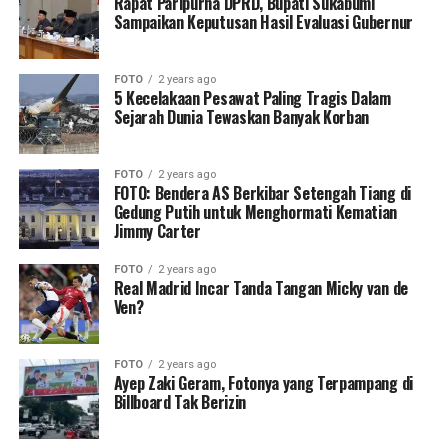
Rapat Paripurna DPRD, Bupati Sukabumi
Sampaikan Keputusan Hasil Evaluasi Gubernur
FOTO
2 years ago
5 Kecelakaan Pesawat Paling Tragis Dalam
Sejarah Dunia Tewaskan Banyak Korban
FOTO
2 years ago
FOTO: Bendera AS Berkibar Setengah Tiang di
Gedung Putih untuk Menghormati Kematian
Jimmy Carter
FOTO
2 years ago
Real Madrid Incar Tanda Tangan Micky van de
Ven?
FOTO
2 years ago
Ayep Zaki Geram, Fotonya yang Terpampang di
Billboard Tak Berizin