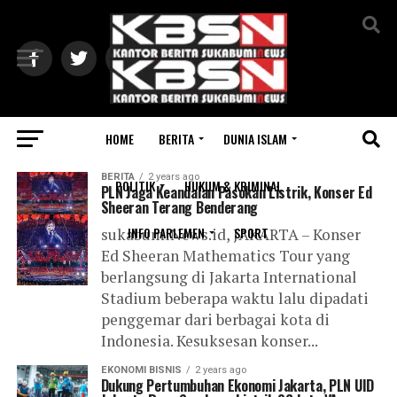
Exit mobile version
HOME
BERITA
DUNIA ISLAM
All posts tagged "PLN UID Jakarta Raya"
BERITA
2 years ago
POLITIK
HUKUM & KRIMINAL
PLN Jaga Keandalan Pasokan Listrik, Konser Ed
Sheeran Terang Benderang
INFO PARLEMEN
SPORT
sukabumiNews.id, JAKARTA – Konser
Ed Sheeran Mathematics Tour yang
berlangsung di Jakarta International
Stadium beberapa waktu lalu dipadati
penggemar dari berbagai kota di
Indonesia. Kesuksesan konser...
EKONOMI BISNIS
2 years ago
Dukung Pertumbuhan Ekonomi Jakarta, PLN UID