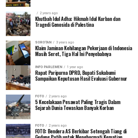
2 years ago
Khutbah Idul Adha: Hikmah Idul Kurban dan
Tragedi Genosida di Palestina
SOROTAN
3 years ago
Klaim Jaminan Kehilangan Pekerjaan di Indonesia
Masih Seret, Tiga Hal Ini Penyebabnya
INFO PARLEMEN
1 year ago
Rapat Paripurna DPRD, Bupati Sukabumi
Sampaikan Keputusan Hasil Evaluasi Gubernur
FOTO
2 years ago
5 Kecelakaan Pesawat Paling Tragis Dalam
Sejarah Dunia Tewaskan Banyak Korban
FOTO
2 years ago
FOTO: Bendera AS Berkibar Setengah Tiang di
Gedung Putih untuk Menghormati Kematian