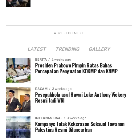
ADVERTISEMENT
LATEST
TRENDING
GALLERY
BERITA
2 weeks ago
Presiden Prabowo Pimpin Ratas Bahas
Percepatan Penguatan KDKMP dan KNMP
RAGAM
3 weeks ago
Pesepakbola asal Hawai Luke Anthony Vickery
Resmi Jadi WNI
INTERNASIONAL
3 weeks ago
Kampanye Tolak Kekerasan Seksual Tawanan
Palestina Resmi Diluncurkan