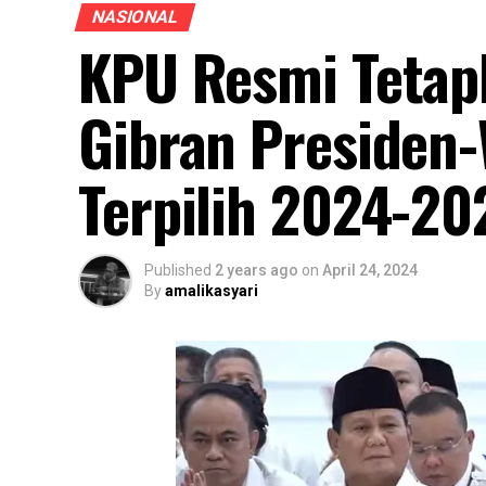
NASIONAL
KPU Resmi Tetap
Gibran Presiden-
Terpilih 2024-20
Published
2 years ago
on
April 24, 2024
By
amalikasyari