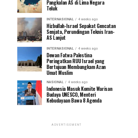
Pangkalan AS di Lima Negara
Teluk
INTERNASIONAL
4 weeks ago
Hizbullah-Israel Sepakat Gencatan
Senjata, Perundingan Teknis Iran-
AS Lanjut
INTERNASIONAL
4 weeks ago
Dewan Fatwa Palestina
Peringatkan RUU Israel yang
Bertujuan Membungkam Azan
Umat Muslim
NASIONAL
4 weeks ago
Indonesia Masuk Komite Warisan
Budaya UNESCO, Menteri
Kebudayaan Bawa 8 Agenda
ADVERTISEMENT