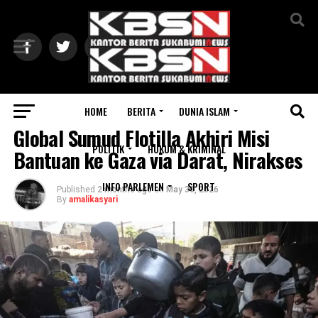
Exit mobile version
HOME
BERITA
DUNIA ISLAM
INTERNASIONAL
Global Sumud Flotilla Akhiri Misi
POLITIK
HUKUM & KRIMINAL
Bantuan ke Gaza via Darat, Nirakses
INFO PARLEMEN
SPORT
Published
2 months ago
on
May 30, 2026
By
amalikasyari