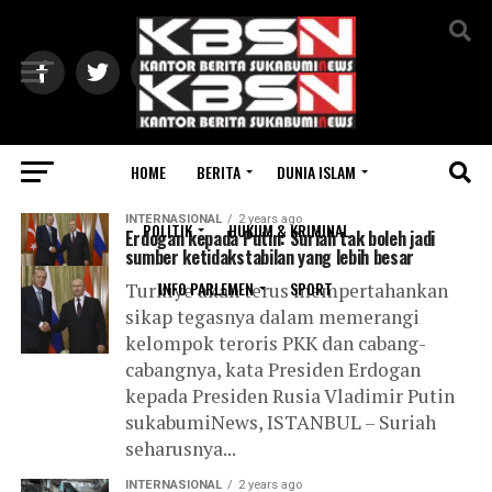
Exit mobile version
HOME
BERITA
DUNIA ISLAM
All posts tagged "Rusia"
INTERNASIONAL
2 years ago
POLITIK
HUKUM & KRIMINAL
Erdogan kepada Putin: Suriah tak boleh jadi
sumber ketidakstabilan yang lebih besar
INFO PARLEMEN
SPORT
Turkiye akan terus mempertahankan
sikap tegasnya dalam memerangi
kelompok teroris PKK dan cabang-
cabangnya, kata Presiden Erdogan
kepada Presiden Rusia Vladimir Putin
sukabumiNews, ISTANBUL – Suriah
seharusnya...
INTERNASIONAL
2 years ago