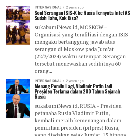
INTERNASIONAL
2 years ago
Soal Serangan ISIS-K ke Rusia Ternyata Intel AS
Sudah Tahu, Kok Bisa?
sukabumiNews.id, MOSKOW –
Organisasi yang terafiliasi dengan ISIS
mengaku bertanggung jawab atas
serangan di Moskow pada Jum’at
(22/3/2024) waktu setempat. Serangan
tersebut menewaskan sedikitnya 60
orang...
INTERNASIONAL
2 years ago
Menang Pemilu Lagi, Vladimir Putin Jadi
Presiden Terlama dalam 200 Tahun Sejarah
Rusia
sukabumiNews.id, RUSIA – Presiden
petanaha Rusia Vladimir Putin,
kembali meraih kemenangan dalam
pemilihan presiden (pilpres) Rusia,
yang diadakan sejak Jum’at, 15 hingga