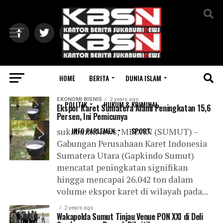
Exit mobile version
HOME
BERITA
DUNIA ISLAM
All posts tagged "Sumut"
EKONOMI BISNIS
2 years ago
POLITIK
HUKUM & KRIMINAL
Ekspor Karet Sumatera Alami Peningkatan 15,6
Persen, Ini Pemicunya
INFO PARLEMEN
SPORT
sukabumiNews, MEDAN (SUMUT) –
Gabungan Perusahaan Karet Indonesia
Sumatera Utara (Gapkindo Sumut)
mencatat peningkatan signifikan
hingga mencapai 26.042 ton dalam
volume ekspor karet di wilayah pada...
2 years ago
Wakapolda Sumut Tinjau Venue PON XXI di Deli