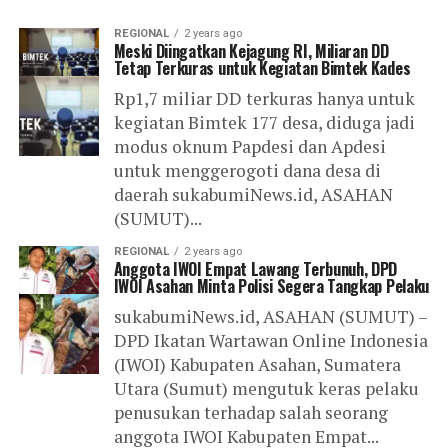
REGIONAL
2 years ago
Meski Diingatkan Kejagung RI, Miliaran DD
Tetap Terkuras untuk Kegiatan Bimtek Kades
Rp1,7 miliar DD terkuras hanya untuk
kegiatan Bimtek 177 desa, diduga jadi
modus oknum Papdesi dan Apdesi
untuk menggerogoti dana desa di
daerah sukabumiNews.id, ASAHAN
(SUMUT)...
REGIONAL
2 years ago
Anggota IWOI Empat Lawang Terbunuh, DPD
IWOI Asahan Minta Polisi Segera Tangkap Pelaku
sukabumiNews.id, ASAHAN (SUMUT) –
DPD Ikatan Wartawan Online Indonesia
(IWOI) Kabupaten Asahan, Sumatera
Utara (Sumut) mengutuk keras pelaku
penusukan terhadap salah seorang
anggota IWOI Kabupaten Empat...