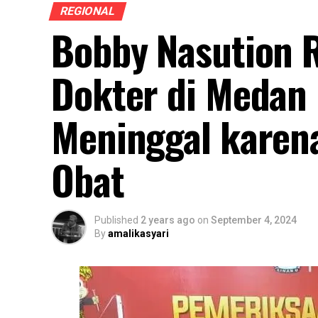
REGIONAL
Bobby Nasution R
Dokter di Medan
Meninggal karen
Obat
Published
2 years ago
on
September 4, 2024
By
amalikasyari