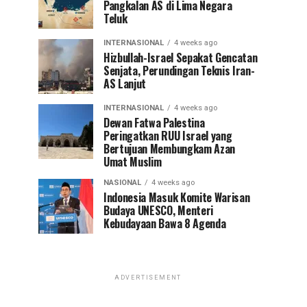
Pangkalan AS di Lima Negara
Teluk
INTERNASIONAL
4 weeks ago
Hizbullah-Israel Sepakat Gencatan
Senjata, Perundingan Teknis Iran-
AS Lanjut
INTERNASIONAL
4 weeks ago
Dewan Fatwa Palestina
Peringatkan RUU Israel yang
Bertujuan Membungkam Azan
Umat Muslim
NASIONAL
4 weeks ago
Indonesia Masuk Komite Warisan
Budaya UNESCO, Menteri
Kebudayaan Bawa 8 Agenda
ADVERTISEMENT