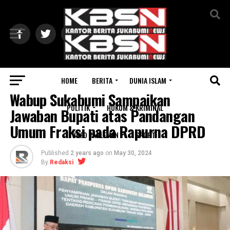
Exit mobile version
HOME
BERITA
DUNIA ISLAM
INFO PARLEMEN
Wabup Sukabumi Sampaikan
POLITIK
HUKUM & KRIMINAL
Jawaban Bupati atas Pandangan
Umum Fraksi pada Rapurna DPRD
INFO PARLEMEN
SPORT
Published
2 years ago
on
May 30, 2024
By
Redaksi