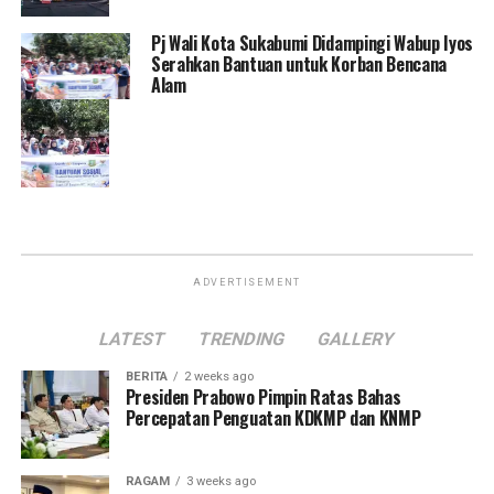
Pj Wali Kota Sukabumi Didampingi Wabup Iyos
Serahkan Bantuan untuk Korban Bencana
Alam
ADVERTISEMENT
LATEST
TRENDING
GALLERY
BERITA
2 weeks ago
Presiden Prabowo Pimpin Ratas Bahas
Percepatan Penguatan KDKMP dan KNMP
RAGAM
3 weeks ago