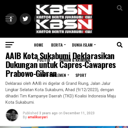
Exit mobile version
HOME
BERITA
DUNIA ISLAM
POLITIK
AAIB Kota Sukabumi Deklarasikan
POLITIK
HUKUM & KRIMINAL
Dukungan untuk Capres-Cawapres
Prabowo-Gibran
INFO PARLEMEN
SPORT
Deklarasi oleh AAIB ini digelar di Grand Riung, Jalan Jalur
Lingkar Selatan Kota Sukabumi, Ahad (9/12/2023), dengan
dihadiri Tim Kampanye Daerah (TKD) Koalisi Indonesia Maju
Kota Sukabumi.
Published
3 years ago
on
December 11, 2023
By
amalikasyari