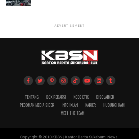
ADVERTISEMENT
TENTANG
BOX REDAKSI
KODE ETIK
DISCLAIMER
PEDOMAN MEDIA SIBER
INFO IKLAN
KARIER
HUBUNGI KAMI
MEET THE TEAM
Copyright © 2010 KBSN | Kantor Berita Sukabumi News.