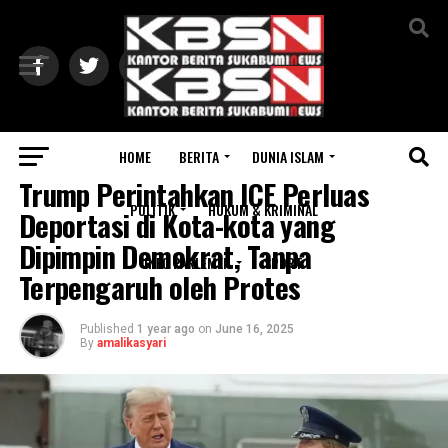
Exit mobile version
HOME
BERITA
DUNIA ISLAM
INTERNASIONAL
Trump Perintahkan ICE Perluas
POLITIK
HUKUM & KRIMINAL
Deportasi di Kota-kota yang
Dipimpin Demokrat, Tanpa
INFO PARLEMEN
SPORT
Terpengaruh oleh Protes
Published
1 year ago
on
June 16, 2025
By
amalikasyari