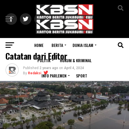
Exit mobile version
HOME
BERITA
DUNIA ISLAM
SOROTAN
Catatan dari Editor
POLITIK
HUKUM & KRIMINAL
Published
2 years ago
on
April 4, 2024
By
Redaksi
INFO PARLEMEN
SPORT