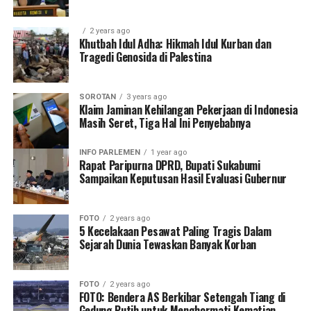
2 years ago
Khutbah Idul Adha: Hikmah Idul Kurban dan
Tragedi Genosida di Palestina
SOROTAN
3 years ago
Klaim Jaminan Kehilangan Pekerjaan di Indonesia
Masih Seret, Tiga Hal Ini Penyebabnya
INFO PARLEMEN
1 year ago
Rapat Paripurna DPRD, Bupati Sukabumi
Sampaikan Keputusan Hasil Evaluasi Gubernur
FOTO
2 years ago
5 Kecelakaan Pesawat Paling Tragis Dalam
Sejarah Dunia Tewaskan Banyak Korban
FOTO
2 years ago
FOTO: Bendera AS Berkibar Setengah Tiang di
Gedung Putih untuk Menghormati Kematian