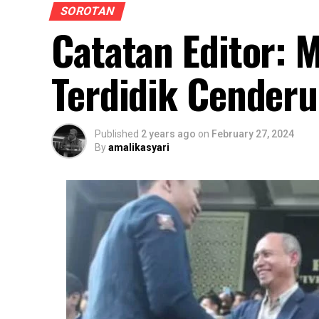
SOROTAN
Catatan Editor:
Terdidik Cenderu
Published
2 years ago
on
February 27, 2024
By
amalikasyari