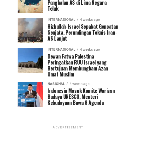
Pangkalan AS di Lima Negara
Teluk
INTERNASIONAL
4 weeks ago
Hizbullah-Israel Sepakat Gencatan
Senjata, Perundingan Teknis Iran-
AS Lanjut
INTERNASIONAL
4 weeks ago
Dewan Fatwa Palestina
Peringatkan RUU Israel yang
Bertujuan Membungkam Azan
Umat Muslim
NASIONAL
4 weeks ago
Indonesia Masuk Komite Warisan
Budaya UNESCO, Menteri
Kebudayaan Bawa 8 Agenda
ADVERTISEMENT