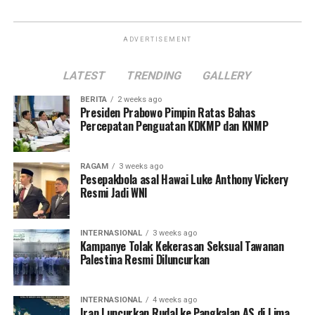
ADVERTISEMENT
LATEST
TRENDING
GALLERY
BERITA
2 weeks ago
Presiden Prabowo Pimpin Ratas Bahas
Percepatan Penguatan KDKMP dan KNMP
RAGAM
3 weeks ago
Pesepakbola asal Hawai Luke Anthony Vickery
Resmi Jadi WNI
INTERNASIONAL
3 weeks ago
Kampanye Tolak Kekerasan Seksual Tawanan
Palestina Resmi Diluncurkan
INTERNASIONAL
4 weeks ago
Iran Luncurkan Rudal ke Pangkalan AS di Lima