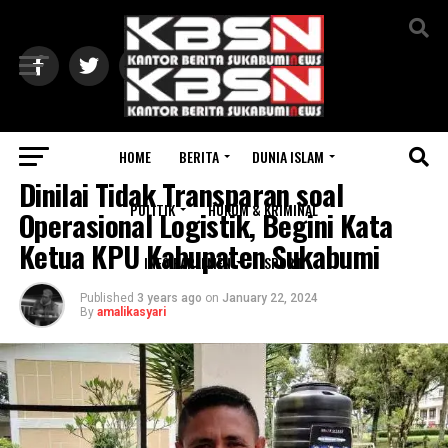
Exit mobile version
HOME
BERITA
DUNIA ISLAM
SUKABUMI
Dinilai Tidak Transparan soal
POLITIK
HUKUM & KRIMINAL
Operasional Logistik, Begini Kata
Ketua KPU Kabupaten Sukabumi
INFO PARLEMEN
SPORT
Published
3 years ago
on
January 22, 2024
By
amalikasyari