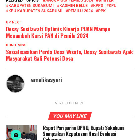
RELATED TOPICS:
ANGGARAN PEMILU 2024
BIMTEK
KABUPATEN SUKABUMI
KASMIN BELLE
KPPS
KPU
KPU KABUPATEN SUKABUMI
PEMILU 2024
PPK
UP NEXT
Dessy Susilawati Optimis Kinerja PUAN Mampu
Menambah Kursi PAN di Pemilu 2024
DON'T MISS
Sosialisasikan Perda Desa Wisata, Dessy Susilawati Ajak
Masyarakat Gali Potensi Desa
amalikasyari
ADVERTISEMENT
YOU MAY LIKE
Rapat Paripurna DPRD, Bupati Sukabumi
Sampaikan Keputusan Hasil Evaluasi
Gubernur